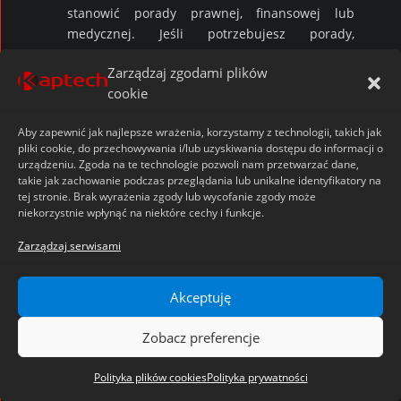
stanowić porady prawnej, finansowej lub
medycznej. Jeśli potrzebujesz porady,
skonsultuj się z odpowiednim specjalistą.
Zarządzaj zgodami plików
Poniższe postanowienia tej sekcji będą miały
cookie
zastosowanie w maksymalnym zakresie
dozwolonym przez obowiązujące prawo i nie
Aby zapewnić jak najlepsze wrażenia, korzystamy z technologii, takich jak
będą ograniczać ani wyłączać naszej
pliki cookie, do przechowywania i/lub uzyskiwania dostępu do informacji o
odpowiedzialności w odniesieniu do spraw, dla
urządzeniu. Zgoda na te technologie pozwoli nam przetwarzać dane,
których ograniczenie lub wyłączenie naszej
takie jak zachowanie podczas przeglądania lub unikalne identyfikatory na
tej stronie. Brak wyrażenia zgody lub wycofanie zgody może
odpowiedzialności byłoby sprzeczne z prawem
niekorzystnie wpłynąć na niektóre cechy i funkcje.
lub nielegalne. W żadnym wypadku nie
będziemy odpowiedzialni za jakiekolwiek
Zarządzaj serwisami
szkody bezpośrednie lub pośrednie (w tym za
utratę zysków lub dochodów, utratę lub
Akceptuję
uszkodzenie danych, oprogramowania lub bazy
danych lub utratę lub uszkodzenie mienia lub
Zobacz preferencje
danych) poniesione przez Ciebie lub osoby
trzecie, wynikające z dostępu do naszej witryny
Polityka plików cookies
Polityka prywatności
lub korzystania z niej.