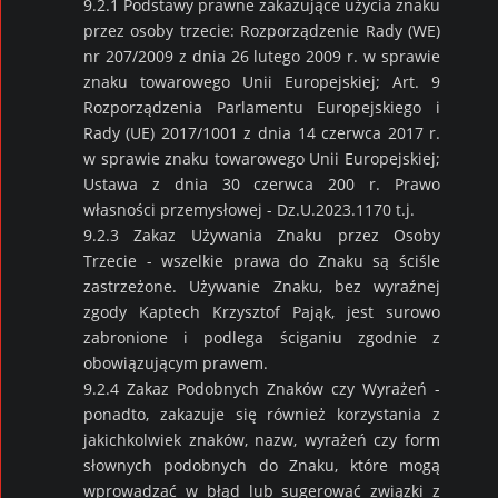
9.2.1 Podstawy prawne zakazujące użycia znaku
przez osoby trzecie: Rozporządzenie Rady (WE)
nr 207/2009 z dnia 26 lutego 2009 r. w sprawie
znaku towarowego Unii Europejskiej;
Art. 9
Rozporządzenia Parlamentu Europejskiego i
Rady (UE) 2017/1001 z dnia 14 czerwca 2017 r.
w sprawie znaku towarowego Unii Europejskiej;
Ustawa z dnia 30 czerwca 200 r. Prawo
własności przemysłowej - Dz.U.2023.1170 t.j.
9.2.3 Zakaz Używania Znaku przez Osoby
Trzecie - wszelkie prawa do Znaku są ściśle
zastrzeżone. Używanie Znaku, bez wyraźnej
zgody Kaptech Krzysztof Pająk, jest surowo
zabronione i podlega ściganiu zgodnie z
obowiązującym prawem.
9.2.4 Zakaz Podobnych Znaków czy Wyrażeń -
ponadto, zakazuje się również korzystania z
jakichkolwiek znaków, nazw, wyrażeń czy form
słownych podobnych do Znaku, które mogą
wprowadzać w błąd lub sugerować związki z