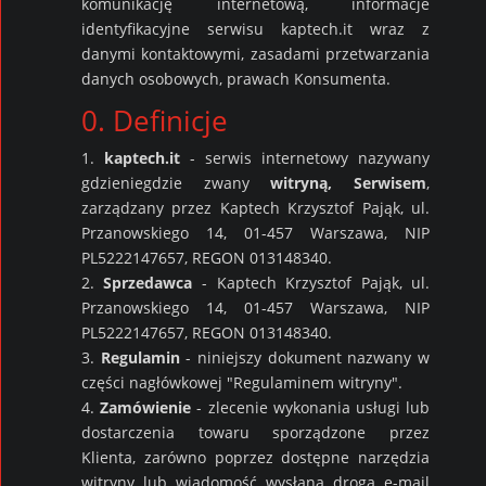
komunikację internetową, informacje
identyfikacyjne serwisu kaptech.it wraz z
danymi kontaktowymi, zasadami przetwarzania
danych osobowych, prawach Konsumenta.
0. Definicje
1.
kaptech.it
- serwis internetowy nazywany
gdzieniegdzie zwany
witryną,
Serwisem
,
zarządzany przez Kaptech Krzysztof Pająk, ul.
Przanowskiego 14, 01-457 Warszawa, NIP
PL5222147657, REGON 013148340.
2.
Sprzedawca
- Kaptech Krzysztof Pająk, ul.
Przanowskiego 14, 01-457 Warszawa, NIP
PL5222147657, REGON 013148340.
3.
Regulamin
- niniejszy dokument nazwany w
części nagłówkowej "Regulaminem witryny".
4.
Zamówienie
- zlecenie wykonania usługi lub
dostarczenia towaru sporządzone przez
Klienta, zarówno poprzez dostępne narzędzia
witryny lub wiadomość wysłaną drogą e-mail